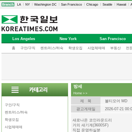
LA
NY
Washington DC
San Francisco
Chicago
Seattle
Hawaii
A
Los Angeles
New York
San Francisco
홈
구인/구직
렌트/리스/하숙
학생모집
사업체매매
부동산
전
방세
Home
>
>
제 목
볼티모어 MD
구인/구직
광고게재일
2026-07-21 00:
렌트/리스/하숙
학생모집
새로나온 코인라운드리
거의 새기계(3600SF)
사업체매매
직접 운영하실분