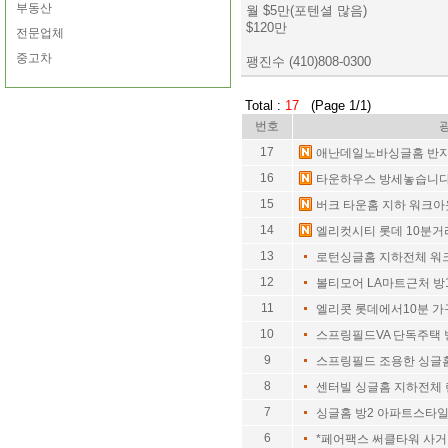
부동산
월 $5만(포텐셜 많음)
$120만
전문업체
중고차
팽진수 (410)808-0300
Total :
17
(Page 1/1)
번호
17
애난데일노바싱글홈 반
16
타운하우스 방세놓습니
15
버크 타운홈 지하 워크아
14
엘리컷시티 롯데 10분거
13
로턴싱글홈 지하전체 워
12
볼티모어 LA마트근처 방1
11
엘리콧 롯데에서10분 
10
스프링필드VA 단독주택 
9
스프링필드 조용한 싱글
8
센터빌 싱글홈 지하전체
7
싱글홈 방2 아파트스타
6
*페어팩스 써클타워 사