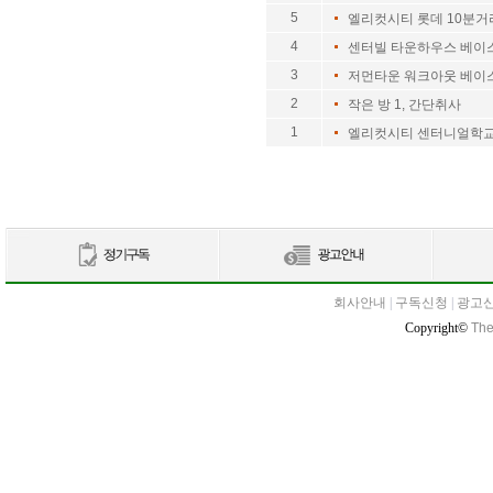
5
엘리컷시티 롯데 10분거
4
센터빌 타운하우스 베이
3
저먼타운 워크아웃 베이
2
작은 방 1, 간단취사
1
엘리컷시티 센터니얼학
회사안내
|
구독신청
|
광고
Copyright©
The