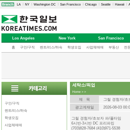
LA
NY
Washington DC
San Francisco
Chicago
Seattle
Hawaii
A
Los Angeles
New York
San Francisco
홈
구인/구직
렌트/리스/하숙
학생모집
사업체매매
부동산
전
세탁소/픽업
Home
>
>
제 목
그릴 경험자/초
구인/구직
광고게재일
2026-08-03 00:
렌트/리스/하숙
학생모집
그릴 경험자/초보자 파/풀타임
6시반-3시반 DC 프리파킹
사업체매매
(703)828-7684 (410)971-5538