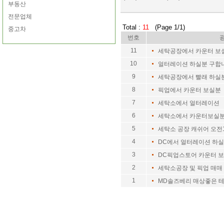
부동산
전문업체
Total :
11
(Page 1/1)
중고차
번호
11
세탁공장에서 카운터 보
10
얼터레이션 하실분 구합
9
세탁공장에서 빨래 하실
8
픽업에서 카운터 보실분
7
세탁소에서 얼터레이션
6
세탁소에서 카운터보실
5
세탁소 공장 캐쉬어 오전
4
DC에서 얼터레이션 하
3
DC픽업스토어 카운터 
2
세탁소공장 및 픽업 매매
1
MD솔즈베리 매상좋은 