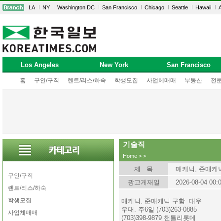
LA
NY
Washington DC
San Francisco
Chicago
Seattle
Hawaii
A
Los Angeles
New York
San Francisco
홈
구인/구직
렌트/리스/하숙
학생모집
사업체매매
부동산
전
기술직
Home
>
>
제 목
매케닉, 준매케닉
구인/구직
광고게재일
2026-08-04 00:
렌트/리스/하숙
학생모집
매케닉, 준매케닉 구함. 대우
우대. 주6일 (703)263-0885
사업체매매
(703)398-9879 챈틀리롯데