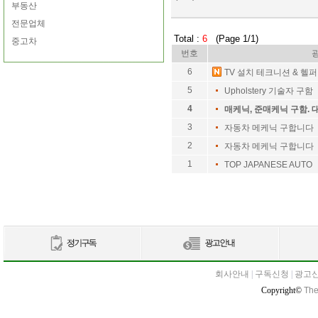
부동산
전문업체
Total :
6
(Page 1/1)
중고차
번호
6
TV 설치 테크니션 & 헬퍼
5
Upholstery 기술자 구함
4
매케닉, 준매케닉 구함. 
3
자동차 메케닉 구합니다
2
자동차 메케닉 구합니다
1
TOP JAPANESE AUTO
회사안내
|
구독신청
|
광고
Copyright©
The