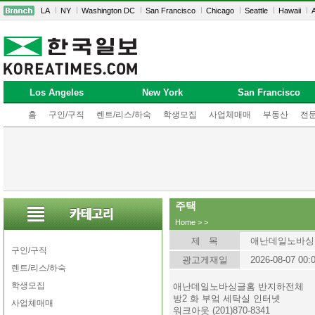
LA
NY
Washington DC
San Francisco
Chicago
Seattle
Hawaii
A
Los Angeles
New York
San Francisco
홈
구인/구직
렌트/리스/하숙
학생모집
사업체매매
부동산
전
주택
Home
>
>
제 목
애난데일노바싱
구인/구직
광고게재일
2026-08-07 00:
렌트/리스/하숙
학생모집
애난데일노바싱글홈 반지하전체
방2 화 부엌 세탁실 인터넷
사업체매매
워크아웃 (201)870-8341