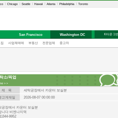
sco
Chicago
Seattle
Hawaii
Atlanta
Philadelphia
Toronto
K타운 1
San Francisco
Washington DC
모집
사업체매매
부동산
전문업체
중고차
탁소/픽업
me
>
>
제 목
세탁공장에서 카운터 보실분
광고게재일
2026-08-07 00:00:00
탁공장에서 카운터 보실분
합니다 비엔나지역
1)344-9952