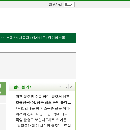
회원가입
번가
부동산
자동차
전자신문
한인업소록
|
|
|
|