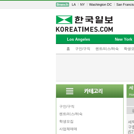
LA
NY
Washington DC
San Franci
Los Angeles
New York
홈
구인/구직
렌트/리스/하숙
학생
세
Ho
구인/구직
렌트/리스/하숙
학생모집
세
구
사업체매매
(57