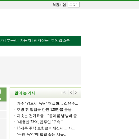
회원가입
번가
부동산
자동차
전자신문
한인업소록
|
|
|
|