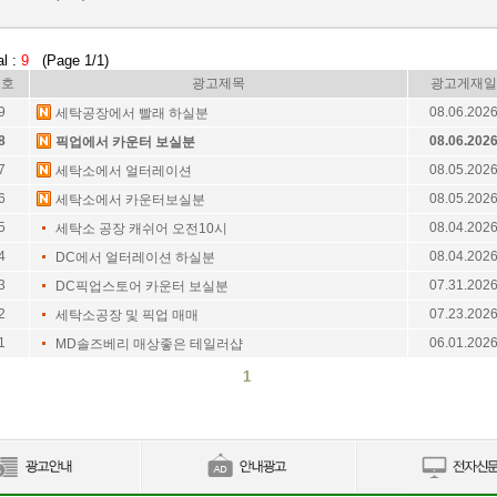
al :
9
(Page 1/1)
번호
광고제목
광고게재일
9
08.06.202
세탁공장에서 빨래 하실분
8
08.06.202
픽업에서 카운터 보실분
7
08.05.202
세탁소에서 얼터레이션
6
08.05.202
세탁소에서 카운터보실분
5
08.04.202
세탁소 공장 캐쉬어 오전10시
4
08.04.202
DC에서 얼터레이션 하실분
3
07.31.202
DC픽업스토어 카운터 보실분
2
07.23.202
세탁소공장 및 픽업 매매
1
06.01.202
MD솔즈베리 매상좋은 테일러샵
1