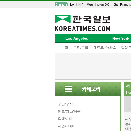
LA
NY
Washington DC
San Franci
Los Angeles
New York
홈
구인/구직
렌트/리스/하숙
학생
세
Ho
구인/구직
렌트/리스/하숙
학생모집
픽
풀
사업체매매
맥클