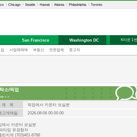
sco
Chicago
Seattle
Hawaii
Atlanta
Philadelphia
Toronto
K타운 1
San Francisco
Washington DC
모집
사업체매매
부동산
전문업체
중고차
탁소/픽업
me
>
>
제 목
픽업에서 카운터 보실분
광고게재일
2026-08-06 00:00:00
업에서 카운터 보실분
/파타임 유경험자
린지역 (703)401-8788