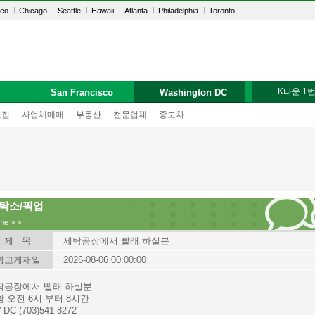
sco
Chicago
Seattle
Hawaii
Atlanta
Philadelphia
Toronto
K타운 1
San Francisco
Washington DC
모집
사업체매매
부동산
전문업체
중고차
탁소/픽업
me
>
>
제 목
세탁공장에서 빨래 하실분
광고게재일
2026-08-06 00:00:00
탁공장에서 빨래 하실분
함 오전 6시 부터 8시간
 DC (703)541-8272