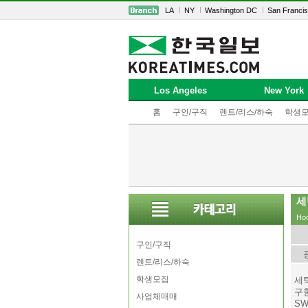
LA
NY
Washington DC
San Franci
Los Angeles
New York
홈
구인/구직
렌트/리스/하숙
학생
세
Ho
구인/구직
렌트/리스/하숙
학생모집
세
구
사업체매매
SW