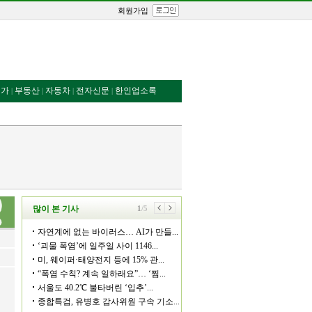
회원가입
번가
부동산
자동차
전자신문
한인업소록
|
|
|
|