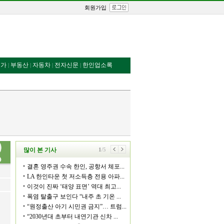
회원가입
번가
부동산
자동차
전자신문
한인업소록
|
|
|
|