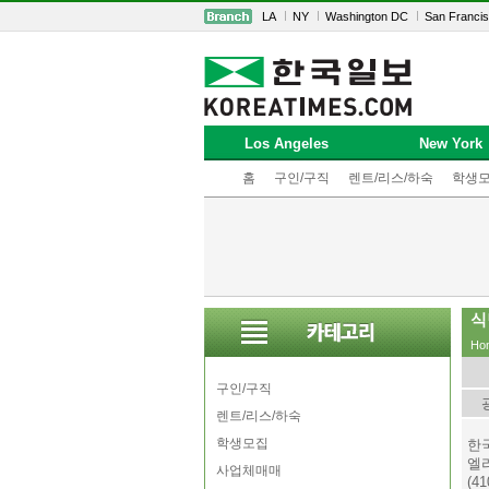
LA
NY
Washington DC
San Franci
Los Angeles
New York
홈
구인/구직
렌트/리스/하숙
학생
식
Ho
구인/구직
렌트/리스/하숙
학생모집
한
엘
사업체매매
(41