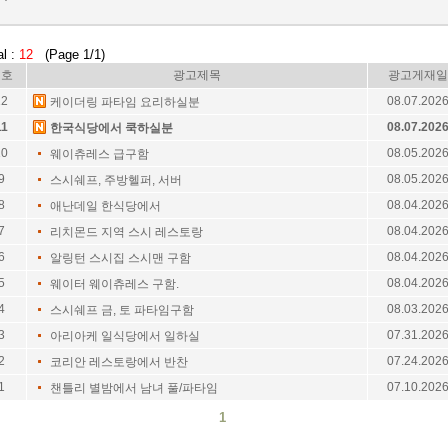
al :
12
(Page 1/1)
번호
광고제목
광고게재일
12
08.07.202
케이더링 파타임 요리하실분
11
08.07.202
한국식당에서 쿡하실분
10
08.05.202
웨이츄레스 급구함
9
08.05.202
스시쉐프, 주방헬퍼, 서버
8
08.04.202
애난데일 한식당에서
7
08.04.202
리치몬드 지역 스시 레스토랑
6
08.04.202
알링턴 스시집 스시맨 구함
5
08.04.202
웨이터 웨이츄레스 구함.
4
08.03.202
스시쉐프 금, 토 파타임구함
3
07.31.202
아리아케 일식당에서 일하실
2
07.24.202
코리안 레스토랑에서 반찬
1
07.10.202
챈틀리 별밤에서 남녀 풀/파타임
1