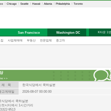
sco
Chicago
Seattle
Hawaii
Atlanta
Philadelphia
Toronto
K타운 1
San Francisco
Washington DC
모집
사업체매매
부동산
전문업체
중고차
당
me
>
>
제 목
한국식당에서 쿡하실분
광고게재일
2026-08-07 00:00:00
국식당에서 쿡하실분
리컷시티에서 1시간거리
0)322-9513