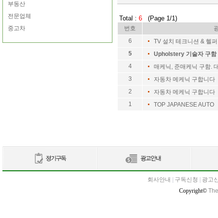
부동산
전문업체
Total :
6
(Page 1/1)
중고차
번호
6
TV 설치 테크니션 & 헬퍼
5
Upholstery 기술자 구함
4
매케닉, 준매케닉 구함. 
3
자동차 메케닉 구합니다
2
자동차 메케닉 구합니다
1
TOP JAPANESE AUTO
회사안내
|
구독신청
|
광고
Copyright©
The