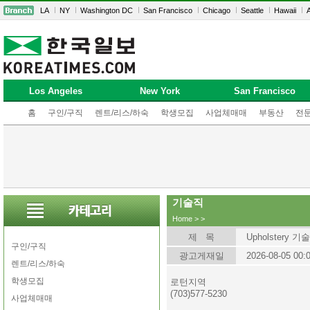
LA
NY
Washington DC
San Francisco
Chicago
Seattle
Hawaii
A
Los Angeles
New York
San Francisco
홈
구인/구직
렌트/리스/하숙
학생모집
사업체매매
부동산
전
기술직
Home
>
>
제 목
Upholstery 
구인/구직
광고게재일
2026-08-05 00:
렌트/리스/하숙
학생모집
로턴지역
(703)577-5230
사업체매매