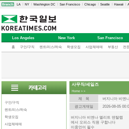
LA
NY
Washington DC
San Francisco
Chicago
Seattle
Hawaii
A
Los Angeles
New York
San Francisco
홈
구인/구직
렌트/리스/하숙
학생모집
사업체매매
부동산
전
사무직/세일즈
Home
>
>
제 목
버지니아 비엔나
구인/구직
광고게재일
2026-08-05 00:
렌트/리스/하숙
학생모집
버지니아 비엔나 엘리트 덴탈랩
에서 오피스 직원 구합니다
사업체매매
이중언어 필수