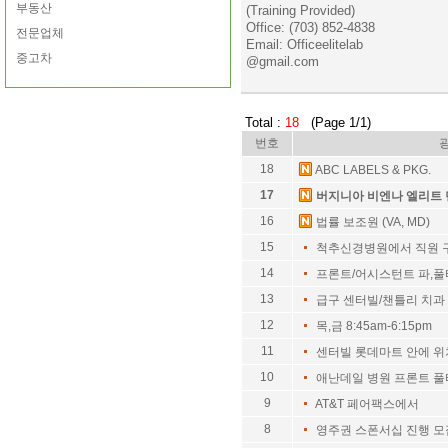
부동산
(Training Provided)
Office: (703) 852-4838
전문업체
Email: Officeelitelab
중고차
@gmail.com
Total :
18
(Page 1/1)
번호
18
ABC LABELS & PKG.
17
버지니아 비엔나 엘리트
16
법률 보조원 (VA, MD)
15
척추신경병원에서 직원 
14
프론트/어시스턴트 파,
13
급구 센터빌/챈틀리 치과
12
목,금 8:45am-6:15pm
11
센터빌 롯데마트 안에 
10
애난데일 병원 프론트 
9
AT&T 페어팩스에서
8
영주권 스폰서십 진행 모