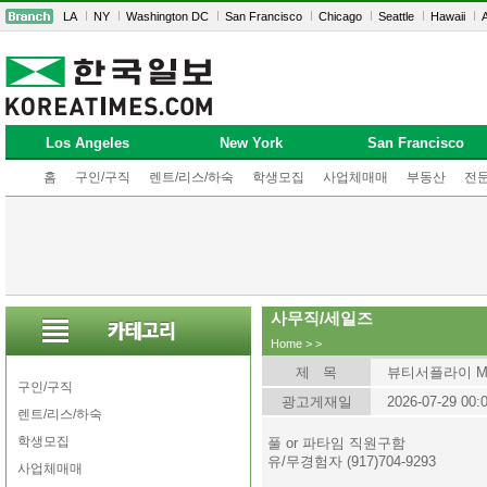
LA
NY
Washington DC
San Francisco
Chicago
Seattle
Hawaii
A
Los Angeles
New York
San Francisco
홈
구인/구직
렌트/리스/하숙
학생모집
사업체매매
부동산
전
사무직/세일즈
Home
>
>
제 목
뷰티서플라이 MD,
구인/구직
광고게재일
2026-07-29 00:
렌트/리스/하숙
학생모집
풀 or 파타임 직원구함
유/무경험자 (917)704-9293
사업체매매