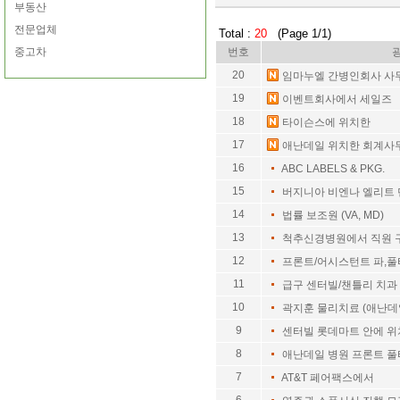
부동산
전문업체
Total :
20
(Page 1/1)
중고차
번호
20
임마누엘 간병인회사 사
19
이벤트회사에서 세일즈
18
타이슨스에 위치한
17
애난데일 위치한 회계사
16
ABC LABELS & PKG.
15
버지니아 비엔나 엘리트
14
법률 보조원 (VA, MD)
13
척추신경병원에서 직원 
12
프론트/어시스턴트 파,
11
급구 센터빌/챈틀리 치과
10
곽지훈 물리치료 (애난데
9
센터빌 롯데마트 안에 
8
애난데일 병원 프론트 
7
AT&T 페어팩스에서