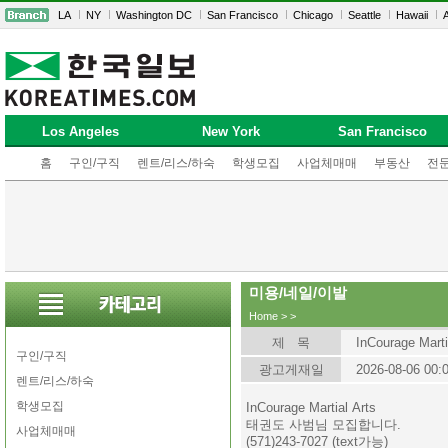
LA
NY
Washington DC
San Francisco
Chicago
Seattle
Hawaii
A
Los Angeles
New York
San Francisco
홈
구인/구직
렌트/리스/하숙
학생모집
사업체매매
부동산
전
미용/네일/이발
Home
>
>
제 목
InCourage Marti
구인/구직
광고게재일
2026-08-06 00:
렌트/리스/하숙
학생모집
InCourage Martial Arts
태권도 사범님 모집합니다.
사업체매매
(571)243-7027 (text가능)