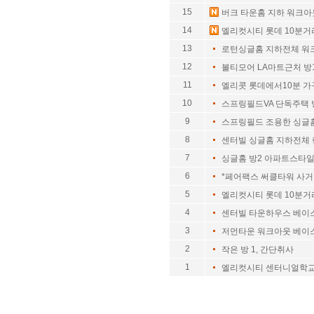
15
버크 타운홈 지하 워크아
14
엘리컷시티 롯데 10분거
13
로턴싱글홈 지하전체 워
12
볼티모어 LA마트근처 방1
11
엘리콧 롯데에서10분 
10
스프링필드VA 단독주택 
9
스프링필드 조용한 싱글
8
센터빌 싱글홈 지하전체
7
싱글홈 방2 아파트스타
6
*페어팩스 써클타워 사
5
엘리컷시티 롯데 10분거
4
센터빌 타운하우스 베이
3
저먼타운 워크아웃 베이
2
작은 방 1, 간단취사
1
엘리컷시티 센터니얼학