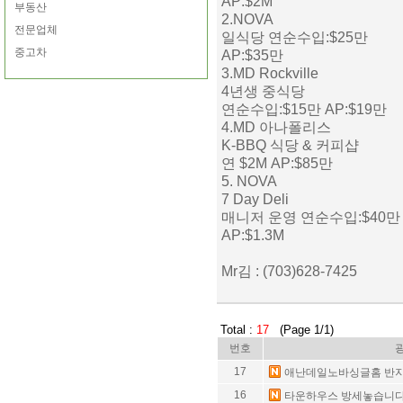
AP:$2M
부동산
2.NOVA
전문업체
일식당 연순수입:$25만
중고차
AP:$35만
3.MD Rockville
4년생 중식당
연순수입:$15만 AP:$19만
4.MD 아나폴리스
K-BBQ 식당 & 커피샵
연 $2M AP:$85만
5. NOVA
7 Day Deli
매니저 운영 연순수입:$40
AP:$1.3M
Mr김 : (703)628-7425
Total :
17
(Page 1/1)
번호
17
애난데일노바싱글홈 반
16
타운하우스 방세놓습니