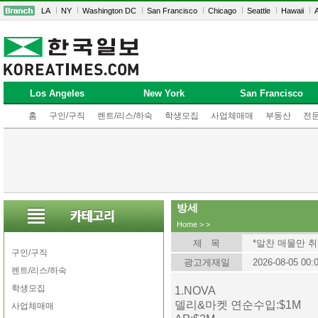
LA
NY
Washington DC
San Francisco
Chicago
Seattle
Hawaii
A
Los Angeles
New York
San Francisco
홈
구인/구직
렌트/리스/하숙
학생모집
사업체매매
부동산
전
방세
Home
>
>
제 목
*알찬 매물만 
구인/구직
광고게재일
2026-08-05 00:
렌트/리스/하숙
학생모집
1.NOVA
델리&마켓 연순수입:$1M
사업체매매