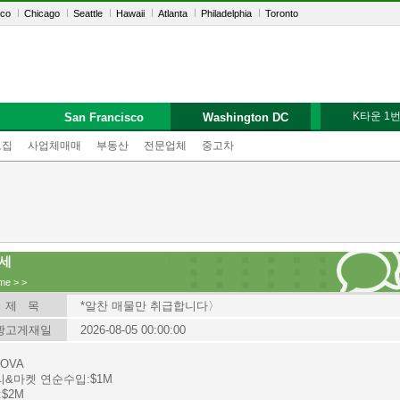
sco
Chicago
Seattle
Hawaii
Atlanta
Philadelphia
Toronto
K타운 1
San Francisco
Washington DC
모집
사업체매매
부동산
전문업체
중고차
세
me
>
>
제 목
*알찬 매물만 취급합니다〉
광고게재일
2026-08-05 00:00:00
NOVA
리&마켓 연순수입:$1M
:$2M