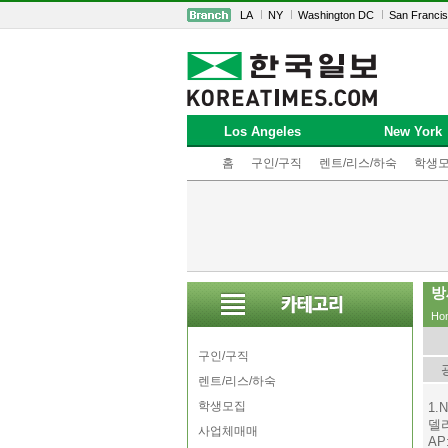
LA
NY
Washington DC
San Franci
Los Angeles
New York
홈
구인/구직
렌트/리스/하숙
학생
방
Ho
구인/구직
렌트/리스/하숙
학생모집
1.
델
사업체매매
AP