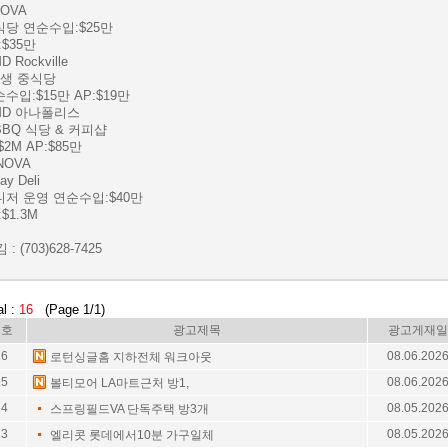
NOVA
식당 연순수입:$25만
:$35만
D Rockville
년생 중식당
수입:$15만 AP:$19만
MD 아나폴리스
BBQ 식당 & 커피샵
$2M AP:$85만
 NOVA
ay Deli
니저 운영 연순수입:$40만
:$1.3M
 : (703)628-7425
al :
16
(Page 1/1)
번호
광고제목
광고게재일
16
08.06.202
로턴싱글홈 지하전체 워크아웃
15
08.06.202
볼티모어 LA마트근처 방1,
14
08.05.202
스프링필드VA 단독주택 방3개
13
08.05.202
엘리콧 롯데에서10분 가구일체