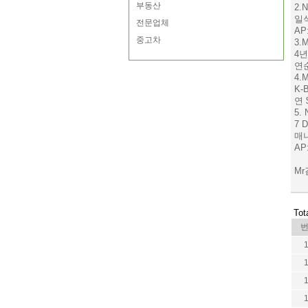
부동산
2.
일
전문업체
AP
중고차
3.M
4
연순
4.
K-
연 
5.
7 D
매
AP
Mr김
Tot