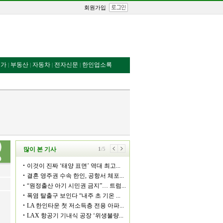
회원가입
번가
부동산
자동차
전자신문
한인업소록
|
|
|
|