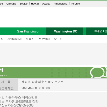
sco
Chicago
Seattle
Hawaii
Atlanta
Philadelphia
Toronto
K타운 1
San Francisco
Washington DC
모집
사업체매매
부동산
전문업체
중고차
세
me
>
>
제 목
센터빌 타운하우스 베이스먼트
광고게재일
2026-07-30 00:00:00
터빌 타운하우스 베이스먼트
베스,주차장,출입문별도 잠만
실남자분(703)405-9005