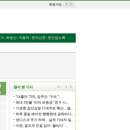
회원가입
번가
부동산
자동차
전자신문
한인업소록
|
|
|
|