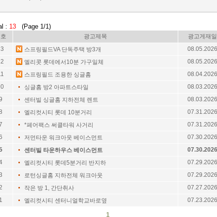
al :
13
(Page 1/1)
번호
광고제목
광고게재일
13
08.05.202
스프링필드VA 단독주택 방3개
12
08.05.202
엘리콧 롯데에서10분 가구일체
11
08.04.202
스프링필드 조용한 싱글홈
10
08.03.202
싱글홈 방2 아파트스타일
9
08.03.202
센터빌 싱글홈 지하전체 렌트
8
07.31.202
엘리컷시티 롯데 10분거리
7
07.31.202
*페어팩스 써클타워 사거리
6
07.30.202
저먼타운 워크아웃 베이스먼트
5
07.30.202
센터빌 타운하우스 베이스먼트
4
07.29.202
엘리컷시티 롯데5분거리 반지하
3
07.29.202
로턴싱글홈 지하전체 워크아웃
2
07.27.202
작은 방 1, 간단취사
1
07.23.202
엘리컷시티 센터니얼학교바로옆
1