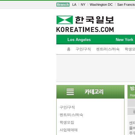
LA
NY
Washington DC
San Franci
Los Angeles
New York
홈
구인/구직
렌트/리스/하숙
학생
방
Ho
구인/구직
렌트/리스/하숙
학생모집
센
풀
사업체매매
주무