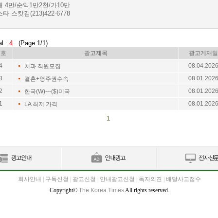
 4만/순익1만2천/가10만
타 스캇김(213)422-6778
al :
4
(Page 1/1)
번호
광고제목
광고게재일
4
08.04.202
치과 직원모집
3
08.01.202
결혼+영주권수속
2
08.01.202
한국(W)---($)미국
1
08.01.202
LA 최저 가격
1
회사안내
|
구독신청
|
광고신청
|
안내광고신청
|
독자의견
|
배달사고접수
Copyright©
The Korea Times
All rights reserved.