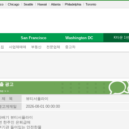
sco
Chicago
Seattle
Hawaii
Atlanta
Philadelphia
Toronto
K타운 1
San Francisco
Washington DC
모집
사업체매매
부동산
전문업체
중고차
출 광고
me
>
>
제 목
뷰티서플라이
광고게재일
2026-08-01 00:00:00
짜배기 뷰티서플라이
8년 한주인 은퇴급매
부기관 들어있는 안전한몰