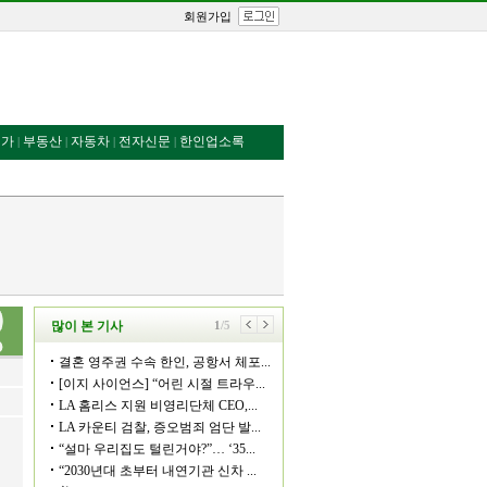
회원가입
번가
부동산
자동차
전자신문
한인업소록
|
|
|
|