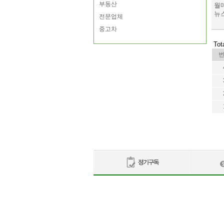
부동산
월매
뉴스
전문업체
중고차
Tot