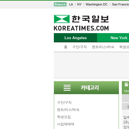
LA
NY
Washington DC
San Franci
Los Angeles
New York
홈
구인/구직
렌트/리스/하숙
학생
돌
Ho
구인/구직
렌트/리스/하숙
학생모집
알
1
사업체매매
정