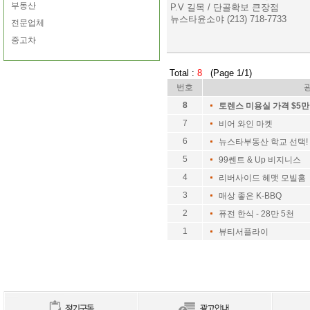
부동산
P.V 길목 / 단골확보 큰장점
뉴스타윤소야 (213) 718-7733
전문업체
중고차
Total :
8
(Page 1/1)
번호
8
토렌스 미용실 가격 $5만
7
비어 와인 마켓
6
뉴스타부동산 학교 선택!
5
99쎈트 & Up 비지니스
4
리버사이드 헤맷 모빌홈 
3
매상 좋은 K-BBQ
2
퓨전 한식 - 28만 5천
1
뷰티서플라이