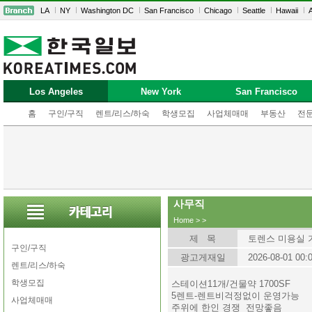
LA
NY
Washington DC
San Francisco
Chicago
Seattle
Hawaii
A
Los Angeles
New York
San Francisco
홈
구인/구직
렌트/리스/하숙
학생모집
사업체매매
부동산
전
사무직
Home
>
>
제 목
토렌스 미용실 가
구인/구직
광고게재일
2026-08-01 00:
렌트/리스/하숙
학생모집
스테이션11개/건물약 1700SF
5렌트-렌트비걱정없이 운영가능
사업체매매
주위에 한인 경쟁 전망좋음