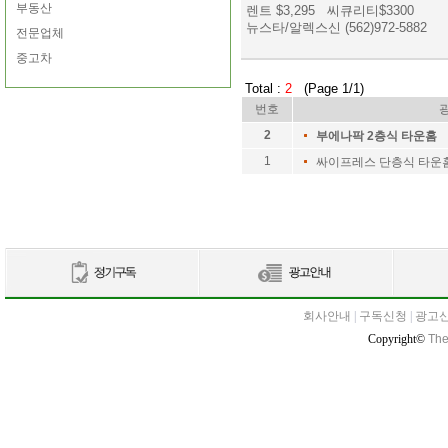
부동산
렌트 $3,295 씨큐리티$3300
뉴스타/알렉스신 (562)972-5882
전문업체
중고차
Total :
2
(Page 1/1)
번호
2
부에나팍 2층식 타운홈
1
싸이프레스 단층식 타운
회사안내
|
구독신청
|
광고
Copyright©
The