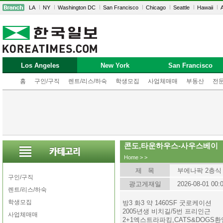
LA
NY
Washington DC
San Francisco
Chicago
Seattle
Hawaii
A
Los Angeles
New York
San Francisco
홈
구인/구직
렌트/리스/하숙
학생모집
사업체매매
부동산
전
콘도,타운하우스-사우스베이
Home
>
>
제 목
부에나팍 2층식
구인/구직
광고게재일
2026-08-01 00:
렌트/리스/하숙
학생모집
방3 화3 약 1460SF 굿로케이션
2005년생 비치길/5번 프리인근
사업체매매
2+1엑스트라파킹,CATS&DOGS환