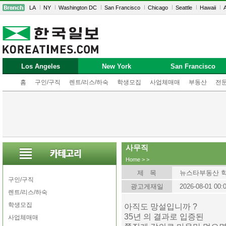
LA
NY
Washington DC
San Francisco
Chicago
Seattle
Hawaii
A
Los Angeles
New York
San Francisco
홈
구인/구직
렌트/리스/하숙
학생모집
사업체매매
부동산
전
사무직
Home
>
>
제 목
뉴스타부동산 학
구인/구직
광고게재일
2026-08-01 00:
렌트/리스/하숙
학생모집
아직도 망설입니까 ?
35년 의 결과로 입증된
사업체매매