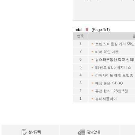
Total :
8
(Page 1/1)
번호
8
토렌스 미용실 가격 $5만
7
비어 와인 마켓
6
뉴스타부동산 학교 선택!
5
99쎈트 & Up 비지니스
4
리버사이드 헤맷 모빌홈 
3
매상 좋은 K-BBQ
2
퓨전 한식 - 28만 5천
1
뷰티서플라이