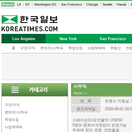
LA
NY
Washington DC
San Francisco
Chicago
Seattle
Hawaii
A
Los Angeles
New York
San Francisco
홈
구인/구직
렌트/리스/하숙
학생모집
사업체매매
부동산
전
사무직
Home
>
>
제 목
토렌스 미용실 가
구인/구직
광고게재일
2026-08-01 00:
렌트/리스/하숙
학생모집
스테이션11개/건물약 1700SF
5렌트-렌트비걱정없이 운영가능
사업체매매
주위에 한인 경쟁 전망좋음