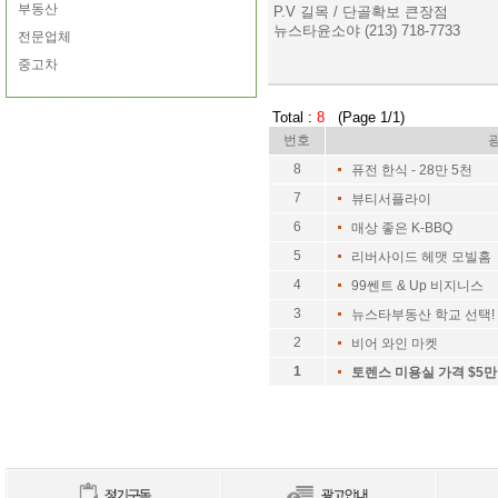
부동산
P.V 길목 / 단골확보 큰장점
뉴스타윤소야 (213) 718-7733
전문업체
중고차
Total :
8
(Page 1/1)
번호
8
퓨전 한식 - 28만 5천
7
뷰티서플라이
6
매상 좋은 K-BBQ
5
리버사이드 헤맷 모빌홈 
4
99쎈트 & Up 비지니스
3
뉴스타부동산 학교 선택!
2
비어 와인 마켓
1
토렌스 미용실 가격 $5만