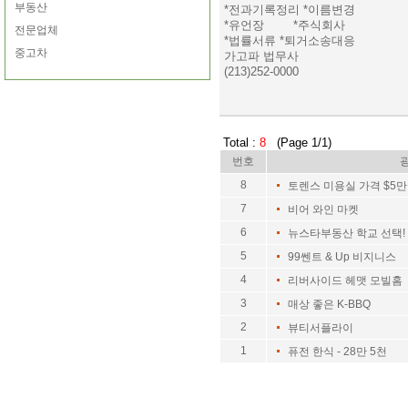
부동산
*전과기록정리 *이름변경
*유언장 *주식회사
전문업체
*법률서류 *퇴거소송대응
중고차
가고파 법무사
(213)252-0000
Total :
8
(Page 1/1)
번호
8
토렌스 미용실 가격 $5만
7
비어 와인 마켓
6
뉴스타부동산 학교 선택!
5
99쎈트 & Up 비지니스
4
리버사이드 헤맷 모빌홈 
3
매상 좋은 K-BBQ
2
뷰티서플라이
1
퓨전 한식 - 28만 5천