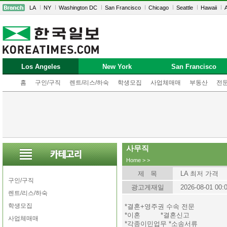
LA
NY
Washington DC
San Francisco
Chicago
Seattle
Hawaii
A
Los Angeles
New York
San Francisco
홈
구인/구직
렌트/리스/하숙
학생모집
사업체매매
부동산
전
사무직
Home
>
>
제 목
LA 최저 가격
구인/구직
광고게재일
2026-08-01 00:
렌트/리스/하숙
학생모집
*결혼+영주권 수속 전문
*이혼 *결혼신고
사업체매매
*각종이민업무 *소송서류