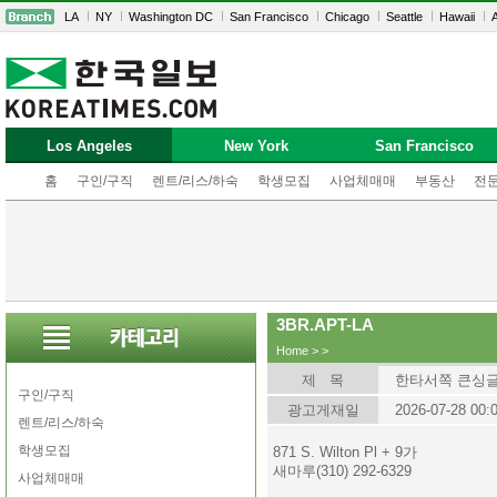
LA
NY
Washington DC
San Francisco
Chicago
Seattle
Hawaii
A
Los Angeles
New York
San Francisco
홈
구인/구직
렌트/리스/하숙
학생모집
사업체매매
부동산
전
3BR.APT-LA
Home
>
>
제 목
한타서쪽 큰싱글 $
구인/구직
광고게재일
2026-07-28 00:
렌트/리스/하숙
학생모집
871 S. Wilton Pl + 9가
새마루(310) 292-6329
사업체매매