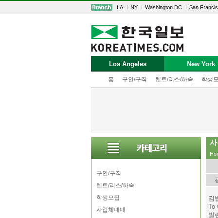
LA
NY
Washington DC
San Franci
Los Angeles
New York
홈
구인/구직
렌트/리스/하숙
학생
사
Ho
구인/구직
렌트/리스/하숙
학생모집
김밥
To
사업체매매
발