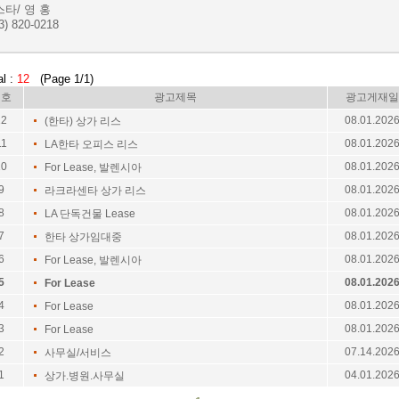
타/ 영 홍
3) 820-0218
al :
12
(Page 1/1)
번호
광고제목
광고게재일
12
08.01.202
(한타) 상가 리스
11
08.01.202
LA한타 오피스 리스
10
08.01.202
For Lease, 발렌시아
9
08.01.202
라크라센타 상가 리스
8
08.01.202
LA 단독건물 Lease
7
08.01.202
한타 상가임대중
6
08.01.202
For Lease, 발렌시아
5
08.01.202
For Lease
4
08.01.202
For Lease
3
08.01.202
For Lease
2
07.14.202
사무실/서비스
1
04.01.202
상가.병원.사무실