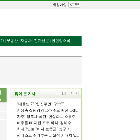
회원가입
번가
부동산
자동차
전자신문
한인업소록
|
|
|
|