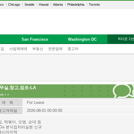
sco
Chicago
Seattle
Hawaii
Atlanta
Philadelphia
Toronto
K타운 1
San Francisco
Washington DC
모집
사업체매매
부동산
전문업체
중고차
무실,창고,점포-LA
me
>
>
제 목
For Lease
광고게재일
2026-08-01 00:00:00
, 떡볶이, 오뎅, 순대 등
 Go 분식집차리실분 신규
렌시아지역