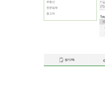
부동산
*
(71
전문업체
중고차
Tot