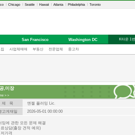
sco
Chicago
Seattle
Hawaii
Atlanta
Philadelphia
Toronto
K타운 1
San Francisco
Washington DC
모집
사업체매매
부동산
전문업체
중고차
공,미장
me
>
>
제 목
엔젤 플러밍 Lic.
광고게재일
2026-05-01 00:00:00
러밍에 관한 모든 문제 해결
무료상담(출장 견적 예외)
 최저가격