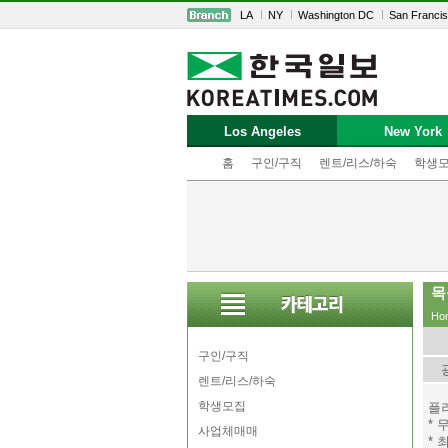
LA
NY
Washington DC
San Franci
Los Angeles
New York
홈
구인/구직
렌트/리스/하숙
학생
목
Ho
구인/구직
렌트/리스/하숙
학생모집
플
* 
사업체매매
*