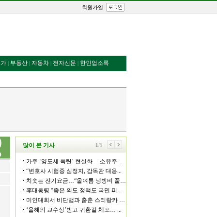
회원가입
번가
부동산
자동차
전자신문
한인업소록
|
|
|
|