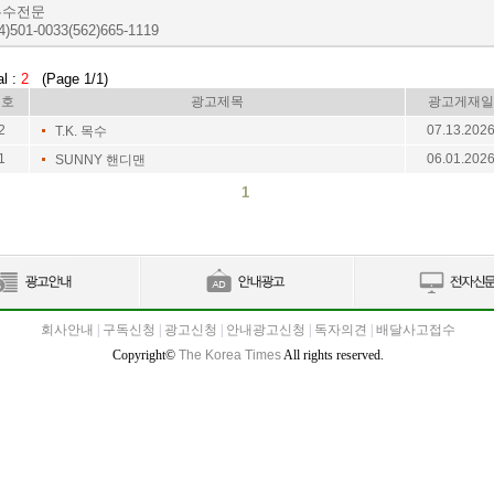
 누수전문
4)501-0033(562)665-1119
al :
2
(Page 1/1)
번호
광고제목
광고게재일
2
07.13.202
T.K. 목수
1
06.01.202
SUNNY 핸디맨
1
회사안내
|
구독신청
|
광고신청
|
안내광고신청
|
독자의견
|
배달사고접수
Copyright©
The Korea Times
All rights reserved.