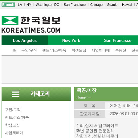
LA
NY
Washington DC
San Francisco
Chicago
Seattle
Hawaii
A
Los Angeles
New York
San Francisco
홈
구인/구직
렌트/리스/하숙
학생모집
사업체매매
부동산
전
목공,미장
Home
>
>
제 목
에어컨 히터 수
구인/구직
광고게재일
2026-08-01 00:
렌트/리스/하숙
학생모집
수리,설치 & 업그레이드
35년 공인된 전문업체
사업체매매
착한가격,성실한 마무리