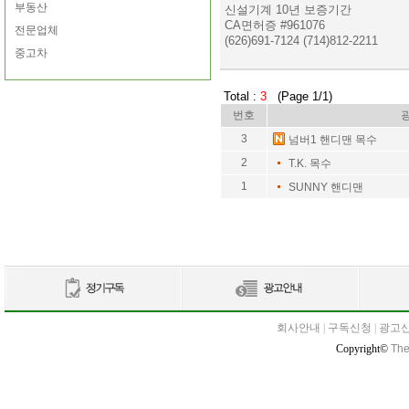
부동산
신설기계 10년 보증기간
CA면허증 #961076
전문업체
(626)691-7124 (714)812-2211
중고차
Total :
3
(Page 1/1)
번호
3
넘버1 핸디맨 목수
2
T.K. 목수
1
SUNNY 핸디맨
회사안내
|
구독신청
|
광고
Copyright©
The