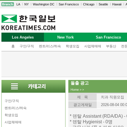
LA
NY
Washington DC
San Francisco
Chicago
Seattle
Hawaii
A
Los Angeles
New York
San Francisco
홈
구인/구직
렌트/리스/하숙
학생모집
사업체매매
부동산
전
돌출 광고
Home
>
>
제 목
치과 직원모집
구인/구직
광고게재일
2026-08-04 00:
렌트/리스/하숙
학생모집
* 덴탈 Assistant (RDA/DA) -
* 덴탈 Hygienist - 0명
사업체매매