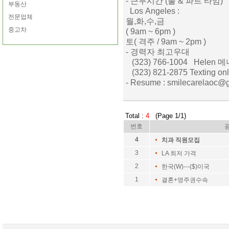
- 근무시간 (풀 & 파트 타임)
부동산
Los Angeles :
전문업체
월,화,수,금
중고차
( 9am ~ 6pm )
토( 격주 / 9am ~ 2pm )
- 경력자 최고우대
(323) 766-1004 Helen 
(323) 821-2875 Texting on
- Resume : smilecarelaoc@
Total :
4
(Page 1/1)
번호
4
치과 직원모집
3
LA 최저 가격
2
한국(W)---($)미국
1
결혼+영주권수속