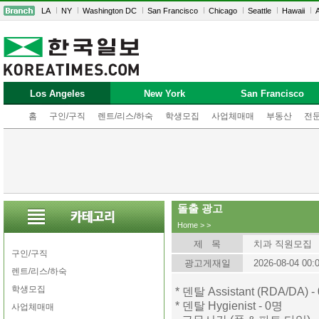
LA
NY
Washington DC
San Francisco
Chicago
Seattle
Hawaii
A
Los Angeles
New York
San Francisco
홈
구인/구직
렌트/리스/하숙
학생모집
사업체매매
부동산
전
돌출 광고
Home
>
>
제 목
치과 직원모집
구인/구직
광고게재일
2026-08-04 00:
렌트/리스/하숙
학생모집
* 덴탈 Assistant (RDA/DA) -
* 덴탈 Hygienist - 0명
사업체매매