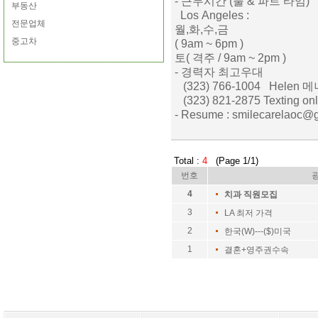
- 근무시간 (풀 & 파트 타임)
부동산
Los Angeles :
전문업체
월,화,수,금
중고차
( 9am ~ 6pm )
토( 격주 / 9am ~ 2pm )
- 경력자 최고우대
(323) 766-1004 Helen 
(323) 821-2875 Texting on
- Resume : smilecarelaoc@
Total :
4
(Page 1/1)
번호
4
치과 직원모집
3
LA 최저 가격
2
한국(W)---($)미국
1
결혼+영주권수속