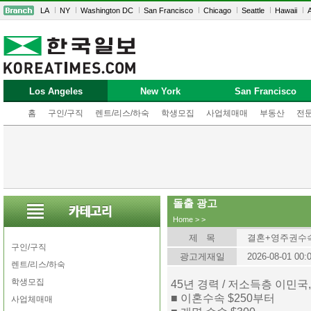
LA
NY
Washington DC
San Francisco
Chicago
Seattle
Hawaii
A
Los Angeles
New York
San Francisco
홈
구인/구직
렌트/리스/하숙
학생모집
사업체매매
부동산
전
돌출 광고
Home
>
>
제 목
결혼+영주권수
구인/구직
광고게재일
2026-08-01 00:
렌트/리스/하숙
학생모집
45년 경력 / 저소득층 이민국
■ 이혼수속 $250부터
사업체매매