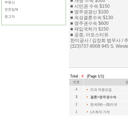
■ 개명 수속 $300
부동산
■ 시민권 수속 $150
전문업체
■ 영주권갱신 $100
중고차
■ 속성결혼수속 $130
■ 영주권수속 $600
■ 재입국허가 $150
■ 공증, 아포스티유
한미공사 / 김정희 법무사 /
(323)737-8008 945 S. West
Total :
4
(Page 1/1)
번호
4
치과 직원모집
3
결혼+영주권수속
2
한국(W)---($)미국
1
LA 최저 가격