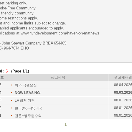
eet parking only.
oke-Free Community.
 friendly community.
ome restrictions apply.
t and income limits subject to change.
abled applicants encouraged to apply.
lications at www.hvndevelopment.com/haven-on-mathews
e John Stewart Company BRE# 654405
3) 964-7074 EHO
al :
5
(Page 1/1)
번호
광고제목
광고게재일
5
08.04.202
치과 직원모집
4
08.03.202
NOW LEASING-
3
08.01.202
LA 최저 가격
2
08.01.202
한국(W)---($)미국
1
08.01.202
결혼+영주권수속
1