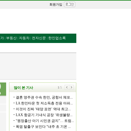
회원가입
번가
부동산
자동차
전자신문
한인업소록
|
|
|
|