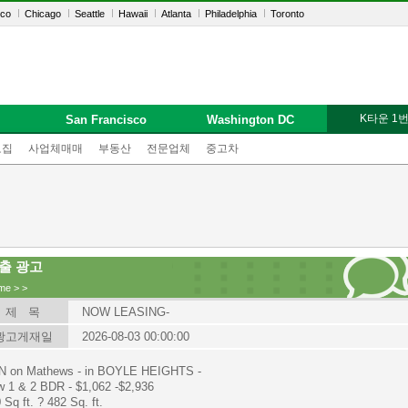
sco
Chicago
Seattle
Hawaii
Atlanta
Philadelphia
Toronto
K타운 1
San Francisco
Washington DC
모집
사업체매매
부동산
전문업체
중고차
출 광고
me
>
>
제 목
NOW LEASING-
광고게재일
2026-08-03 00:00:00
N on Mathews - in BOYLE HEIGHTS -
 1 & 2 BDR - $1,062 -$2,936
 Sq ft. ? 482 Sq. ft.