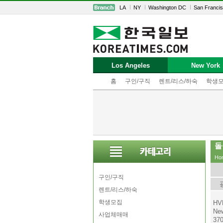
LA
NY
Washington DC
San Franci
Los Angeles
New York
홈
구인/구직
렌트/리스/하숙
학생
돌
Ho
구인/구직
렌트/리스/하숙
학생모집
HV
New
사업체매매
370