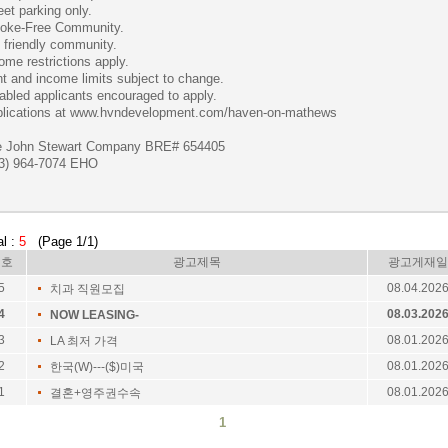
eet parking only.
oke-Free Community.
 friendly community.
ome restrictions apply.
t and income limits subject to change.
abled applicants encouraged to apply.
lications at www.hvndevelopment.com/haven-on-mathews
e John Stewart Company BRE# 654405
3) 964-7074 EHO
al :
5
(Page 1/1)
번호
광고제목
광고게재일
5
08.04.202
치과 직원모집
4
08.03.202
NOW LEASING-
3
08.01.202
LA 최저 가격
2
08.01.202
한국(W)---($)미국
1
08.01.202
결혼+영주권수속
1