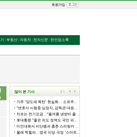
회원가입
번가
부동산
자동차
전자신문
한인업소록
|
|
|
|