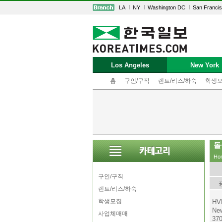
LA
NY
Washington DC
San Franci
Los Angeles
New York
홈
구인/구직
렌트/리스/하숙
학생
돌
Ho
구인/구직
렌트/리스/하숙
학생모집
HV
New
사업체매매
370