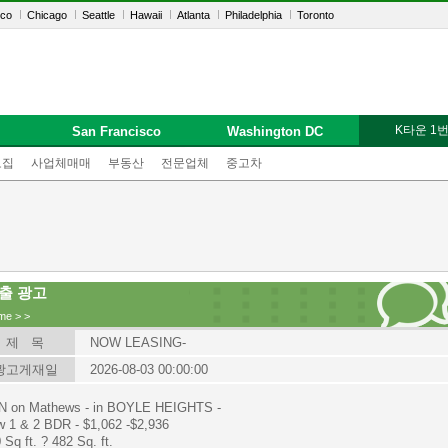
sco
Chicago
Seattle
Hawaii
Atlanta
Philadelphia
Toronto
K타운 1
San Francisco
Washington DC
모집
사업체매매
부동산
전문업체
중고차
출 광고
me
>
>
제 목
NOW LEASING-
광고게재일
2026-08-03 00:00:00
N on Mathews - in BOYLE HEIGHTS -
 1 & 2 BDR - $1,062 -$2,936
 Sq ft. ? 482 Sq. ft.