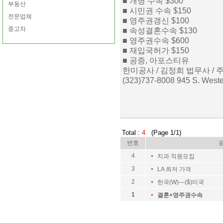
■ 개명 수속 $300
부동산
■ 시민권 수속 $150
전문업체
■ 영주권갱신 $100
중고차
■ 속성결혼수속 $130
■ 영주권수속 $600
■ 재입국허가 $150
■ 공증, 아포스티유
한미공사 / 김정희 법무사 /
(323)737-8008 945 S. West
Total :
4
(Page 1/1)
번호
4
치과 직원모집
3
LA 최저 가격
2
한국(W)---($)미국
1
결혼+영주권수속