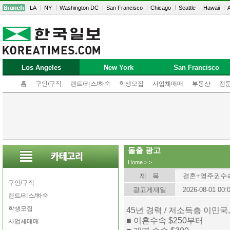
LA
NY
Washington DC
San Francisco
Chicago
Seattle
Hawaii
A
Los Angeles
New York
San Francisco
홈
구인/구직
렌트/리스/하숙
학생모집
사업체매매
부동산
전
돌출 광고
Home
>
>
제 목
결혼+영주권수
구인/구직
광고게재일
2026-08-01 00:
렌트/리스/하숙
학생모집
45년 경력 / 저소득층 이민국
■ 이혼수속 $250부터
사업체매매