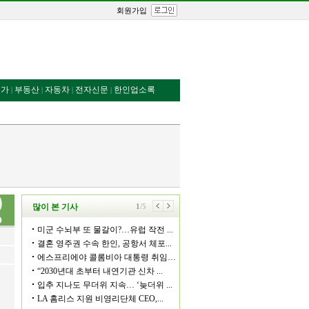
회원가입
번가
부동산
자동차
전자신문
한인업소록
|
|
|
|