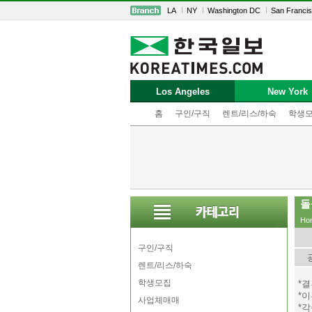
LA
NY
Washington DC
San Franci
Los Angeles
New York
홈
구인/구직
렌트/리스/하숙
학생
돌
Ho
구인/구직
렌트/리스/하숙
학생모집
*
*
사업체매매
*