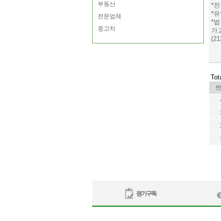
부동산
*
*
전문업체
*
중고차
가
(21
Tot