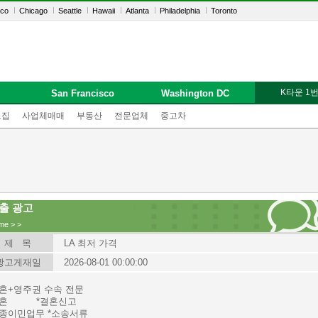
sco
Chicago
Seattle
Hawaii
Atlanta
Philadelphia
Toronto
K타운 1
San Francisco
Washington DC
모집
사업체매매
부동산
전문업체
중고차
출 광고
me
>
>
제 목
LA 최저 가격
광고게재일
2026-08-01 00:00:00
결혼+영주권 수속 전문
이혼 *결혼신고
각종이민업무 *소송서류