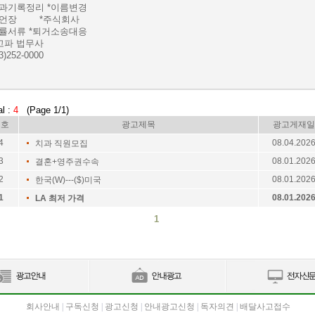
전과기록정리 *이름변경
유언장 *주식회사
법률서류 *퇴거소송대응
고파 법무사
3)252-0000
al :
4
(Page 1/1)
번호
광고제목
광고게재일
4
08.04.202
치과 직원모집
3
08.01.202
결혼+영주권수속
2
08.01.202
한국(W)---($)미국
1
08.01.202
LA 최저 가격
1
회사안내
|
구독신청
|
광고신청
|
안내광고신청
|
독자의견
|
배달사고접수