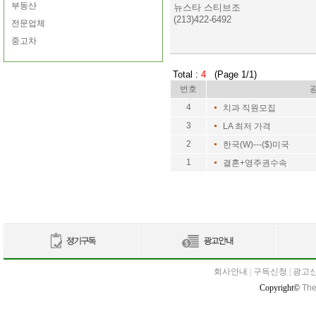
부동산
뉴스타 스티브조
(213)422-6492
전문업체
중고차
Total :
4
(Page 1/1)
번호
4
치과 직원모집
3
LA 최저 가격
2
한국(W)---($)미국
1
결혼+영주권수속
회사안내
|
구독신청
|
광고
Copyright©
The