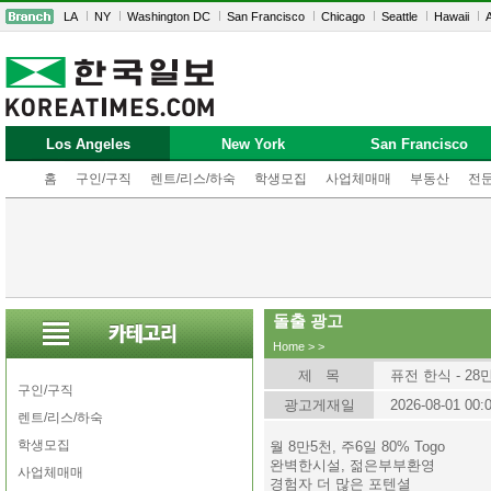
LA
NY
Washington DC
San Francisco
Chicago
Seattle
Hawaii
A
Los Angeles
New York
San Francisco
홈
구인/구직
렌트/리스/하숙
학생모집
사업체매매
부동산
전
돌출 광고
Home
>
>
제 목
퓨전 한식 - 28
구인/구직
광고게재일
2026-08-01 00:
렌트/리스/하숙
학생모집
월 8만5천, 주6일 80% Togo
완벽한시설, 젊은부부환영
사업체매매
경험자 더 많은 포텐셜