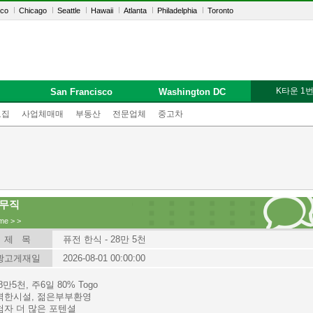
sco
Chicago
Seattle
Hawaii
Atlanta
Philadelphia
Toronto
K타운 1
San Francisco
Washington DC
모집
사업체매매
부동산
전문업체
중고차
무직
me
>
>
제 목
퓨전 한식 - 28만 5천
광고게재일
2026-08-01 00:00:00
8만5천, 주6일 80% Togo
벽한시설, 젊은부부환영
험자 더 많은 포텐셜