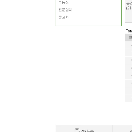
부동산
뉴
(21
전문업체
중고차
Tot