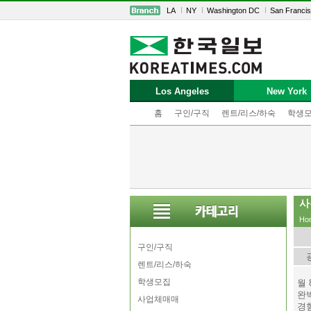
LA
NY
Washington DC
San Franci
Los Angeles
New York
홈
구인/구직
렌트/리스/하숙
학생
사
Ho
구인/구직
렌트/리스/하숙
학생모집
월 
완
사업체매매
경