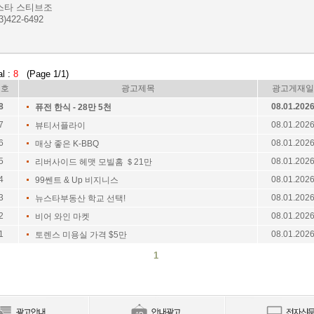
스타 스티브조
3)422-6492
al :
8
(Page 1/1)
번호
광고제목
광고게재일
8
08.01.202
퓨전 한식 - 28만 5천
7
08.01.202
뷰티서플라이
6
08.01.202
매상 좋은 K-BBQ
5
08.01.202
리버사이드 헤맷 모빌홈 ＄21만
4
08.01.202
99쎈트 & Up 비지니스
3
08.01.202
뉴스타부동산 학교 선택!
2
08.01.202
비어 와인 마켓
1
08.01.202
토렌스 미용실 가격 $5만
1