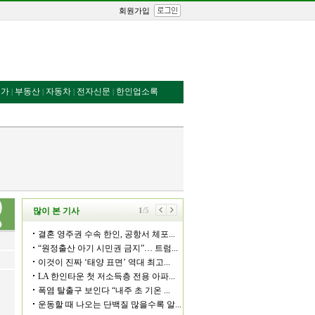
회원가입
번가
부동산
자동차
전자신문
한인업소록
|
|
|
|