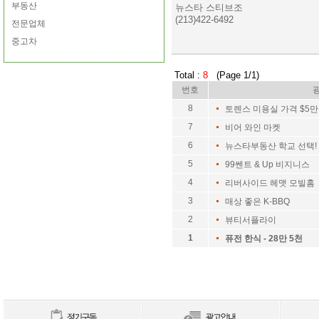
부동산
뉴스타 스티브조
(213)422-6492
전문업체
중고차
Total :
8
(Page 1/1)
번호
8
토렌스 미용실 가격 $5만
7
비어 와인 마켓
6
뉴스타부동산 학교 선택!
5
99쎈트 & Up 비지니스
4
리버사이드 헤맷 모빌홈 
3
매상 좋은 K-BBQ
2
뷰티서플라이
1
퓨전 한식 - 28만 5천