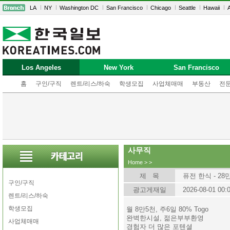
LA
NY
Washington DC
San Francisco
Chicago
Seattle
Hawaii
A
Los Angeles
New York
San Francisco
홈
구인/구직
렌트/리스/하숙
학생모집
사업체매매
부동산
전
사무직
Home
>
>
제 목
퓨전 한식 - 28
구인/구직
광고게재일
2026-08-01 00:
렌트/리스/하숙
학생모집
월 8만5천, 주6일 80% Togo
완벽한시설, 젊은부부환영
사업체매매
경험자 더 많은 포텐셜