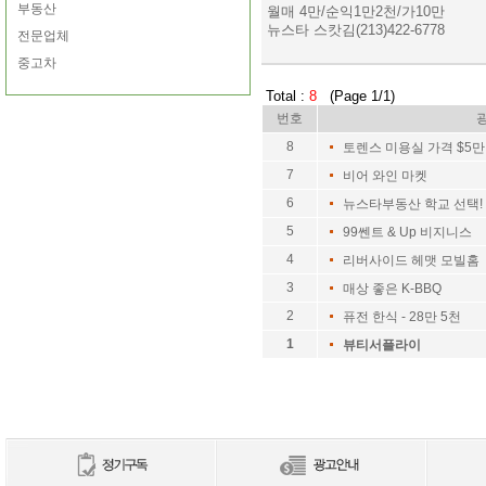
부동산
월매 4만/순익1만2천/가10만
뉴스타 스캇김(213)422-6778
전문업체
중고차
Total :
8
(Page 1/1)
번호
8
토렌스 미용실 가격 $5만
7
비어 와인 마켓
6
뉴스타부동산 학교 선택!
5
99쎈트 & Up 비지니스
4
리버사이드 헤맷 모빌홈 
3
매상 좋은 K-BBQ
2
퓨전 한식 - 28만 5천
1
뷰티서플라이