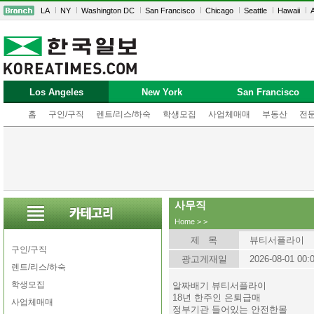
LA
NY
Washington DC
San Francisco
Chicago
Seattle
Hawaii
A
Los Angeles
New York
San Francisco
홈
구인/구직
렌트/리스/하숙
학생모집
사업체매매
부동산
전
사무직
Home
>
>
제 목
뷰티서플라이
구인/구직
광고게재일
2026-08-01 00:
렌트/리스/하숙
학생모집
알짜배기 뷰티서플라이
18년 한주인 은퇴급매
사업체매매
정부기관 들어있는 안전한몰