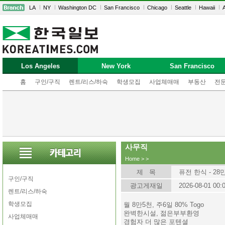
LA
NY
Washington DC
San Francisco
Chicago
Seattle
Hawaii
A
Los Angeles
New York
San Francisco
홈
구인/구직
렌트/리스/하숙
학생모집
사업체매매
부동산
전
사무직
Home
>
>
제 목
퓨전 한식 - 28
구인/구직
광고게재일
2026-08-01 00:
렌트/리스/하숙
학생모집
월 8만5천, 주6일 80% Togo
완벽한시설, 젊은부부환영
사업체매매
경험자 더 많은 포텐셜