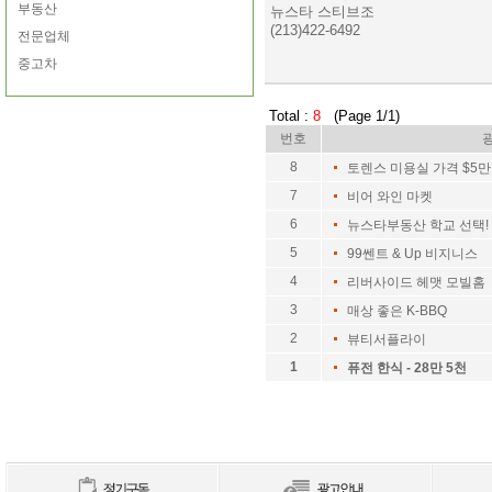
부동산
뉴스타 스티브조
(213)422-6492
전문업체
중고차
Total :
8
(Page 1/1)
번호
8
토렌스 미용실 가격 $5만
7
비어 와인 마켓
6
뉴스타부동산 학교 선택!
5
99쎈트 & Up 비지니스
4
리버사이드 헤맷 모빌홈 
3
매상 좋은 K-BBQ
2
뷰티서플라이
1
퓨전 한식 - 28만 5천