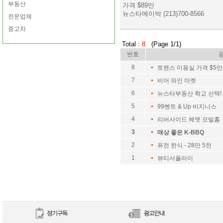
부동산
가격 $89만
뉴스타메이박 (213)700-8566
전문업체
중고차
Total :
8
(Page 1/1)
번호
8
토렌스 미용실 가격 $5만
7
비어 와인 마켓
6
뉴스타부동산 학교 선택!
5
99쎈트 & Up 비지니스
4
리버사이드 헤맷 모빌홈 
3
매상 좋은 K-BBQ
2
퓨전 한식 - 28만 5천
1
뷰티서플라이