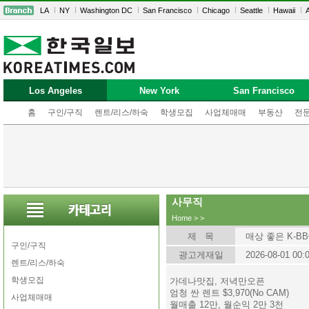
LA
NY
Washington DC
San Francisco
Chicago
Seattle
Hawaii
A
Los Angeles
New York
San Francisco
홈
구인/구직
렌트/리스/하숙
학생모집
사업체매매
부동산
전
사무직
Home
>
>
제 목
매상 좋은 K-BB
구인/구직
광고게재일
2026-08-01 00:
렌트/리스/하숙
학생모집
가데나맛집, 저녁만오픈
엄청 싼 렌트 $3,970(No CAM)
사업체매매
월매출 12만, 월순익 2만 3천