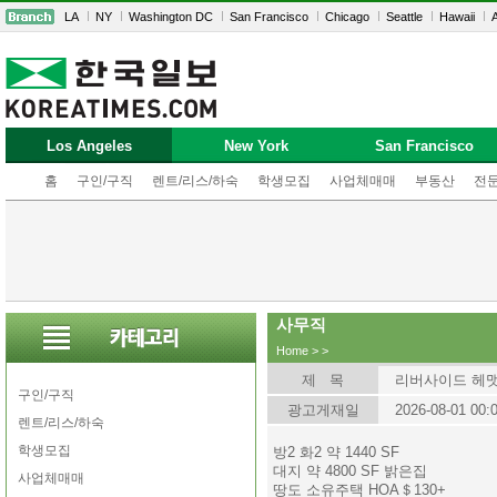
LA
NY
Washington DC
San Francisco
Chicago
Seattle
Hawaii
A
Los Angeles
New York
San Francisco
홈
구인/구직
렌트/리스/하숙
학생모집
사업체매매
부동산
전
사무직
Home
>
>
제 목
리버사이드 헤맷
구인/구직
광고게재일
2026-08-01 00:
렌트/리스/하숙
학생모집
방2 화2 약 1440 SF
대지 약 4800 SF 밝은집
사업체매매
땅도 소유주택 HOA＄130+