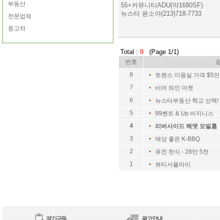
부동산
55+커뮤니티ADU(약1680SF)
뉴스타 윤소야(213)718-7733
전문업체
중고차
Total :
8
(Page 1/1)
번호
8
토렌스 미용실 가격 $5만
7
비어 와인 마켓
6
뉴스타부동산 학교 선택!
5
99쎈트 & Up 비지니스
4
리버사이드 헤맷 모빌홈 
3
매상 좋은 K-BBQ
2
퓨전 한식 - 28만 5천
1
뷰티서플라이