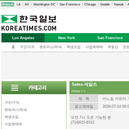
LA
NY
Washington DC
San Francisco
Chicago
Seattle
Hawaii
A
Los Angeles
New York
San Francisco
홈
구인/구직
렌트/리스/하숙
학생모집
사업체매매
부동산
전
Sales-세일즈
Home
>
>
제 목
바느질 카운터 
구인/구직
광고게재일
2026-07-14 00:
렌트/리스/하숙
학생모집
오전 7시 오픈 가능한 분
(714)615-8311
사업체매매