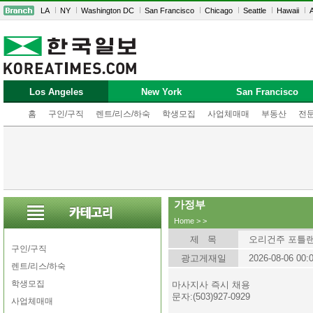
LA
NY
Washington DC
San Francisco
Chicago
Seattle
Hawaii
A
Los Angeles
New York
San Francisco
홈
구인/구직
렌트/리스/하숙
학생모집
사업체매매
부동산
전
가정부
Home
>
>
제 목
오리건주 포틀
구인/구직
광고게재일
2026-08-06 00:
렌트/리스/하숙
학생모집
마사지사 즉시 채용
문자:(503)927-0929
사업체매매