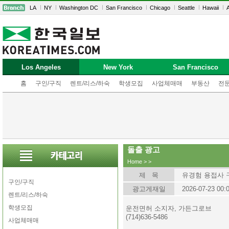
LA
NY
Washington DC
San Francisco
Chicago
Seattle
Hawaii
A
Los Angeles
New York
San Francisco
홈
구인/구직
렌트/리스/하숙
학생모집
사업체매매
부동산
전
돌출 광고
Home
>
>
제 목
유경험 용접사 
구인/구직
광고게재일
2026-07-23 00:
렌트/리스/하숙
학생모집
운전면허 소지자, 가든그로브
(714)636-5486
사업체매매