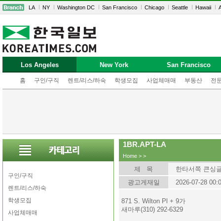
LA
NY
Washington DC
San Francisco
Chicago
Seattle
Hawaii
A
Los Angeles
New York
San Francisco
홈
구인/구직
렌트/리스/하숙
학생모집
사업체매매
부동산
전
1BR.APT-LA
Home
>
>
제 목
한타서쪽 큰싱글 $
구인/구직
광고게재일
2026-07-28 00:
렌트/리스/하숙
학생모집
871 S. Wilton Pl + 9가
새마루(310) 292-6329
사업체매매