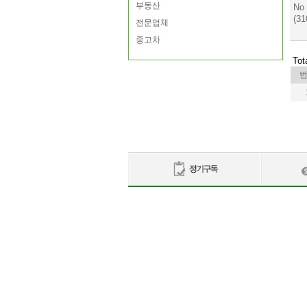
부동산
No
(31
전문업체
중고차
Tot