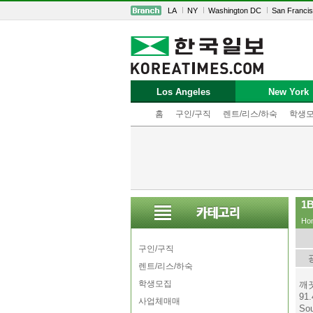
LA
NY
Washington DC
San Franci
Los Angeles
New York
홈
구인/구직
렌트/리스/하숙
학생
1
Ho
구인/구직
렌트/리스/하숙
학생모집
깨
91
사업체매매
So