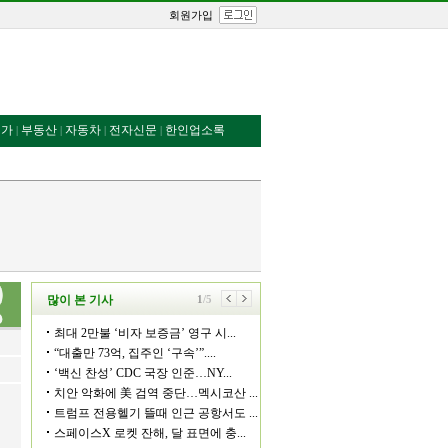
회원가입
번가
부동산
자동차
전자신문
한인업소록
|
|
|
|