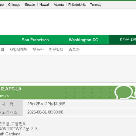
sco
Chicago
Seattle
Hawaii
Atlanta
Philadelphia
Toronto
K타운 1
San Francisco
Washington DC
모집
사업체매매
부동산
전문업체
중고차
BR.APT-LA
me
>
>
제 목
2Br+2Ba+2Pk/$1,995
광고게재일
2026-08-01 00:00:00
끗조용,교통편리
.405.110FWY 2분 거리
uth Gardena