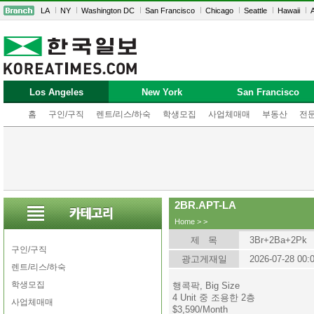
LA
NY
Washington DC
San Francisco
Chicago
Seattle
Hawaii
A
Los Angeles
New York
San Francisco
홈
구인/구직
렌트/리스/하숙
학생모집
사업체매매
부동산
전
2BR.APT-LA
Home
>
>
제 목
3Br+2Ba+2Pk
구인/구직
광고게재일
2026-07-28 00:
렌트/리스/하숙
학생모집
행콕팍, Big Size
4 Unit 중 조용한 2층
사업체매매
$3,590/Month