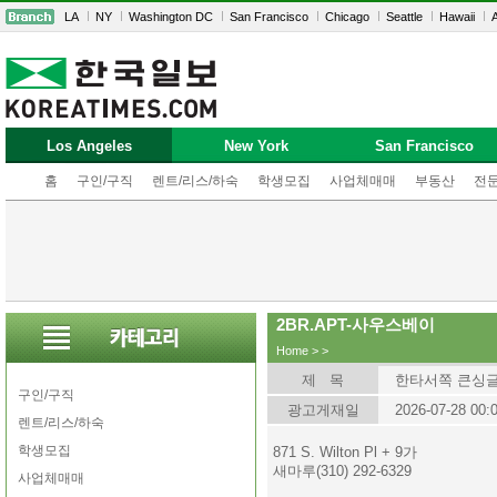
LA
NY
Washington DC
San Francisco
Chicago
Seattle
Hawaii
A
Los Angeles
New York
San Francisco
홈
구인/구직
렌트/리스/하숙
학생모집
사업체매매
부동산
전
2BR.APT-사우스베이
Home
>
>
제 목
한타서쪽 큰싱글 $
구인/구직
광고게재일
2026-07-28 00:
렌트/리스/하숙
학생모집
871 S. Wilton Pl + 9가
새마루(310) 292-6329
사업체매매