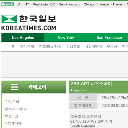
LA
NY
Washington DC
San Francisco
Chicago
Seattle
Hawaii
A
Los Angeles
New York
San Francisco
홈
구인/구직
렌트/리스/하숙
학생모집
사업체매매
부동산
전
2BR.APT-사우스베이
Home
>
>
제 목
2Br+2Ba+2Pk/$
구인/구직
광고게재일
2026-08-01 00:
렌트/리스/하숙
학생모집
깨끗조용,교통편리
91.405.110FWY 2분 거리
사업체매매
South Gardena