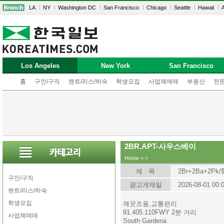
LA
NY
Washington DC
San Francisco
Chicago
Seattle
Hawaii
A
Los Angeles
New York
San Francisco
홈
구인/구직
렌트/리스/하숙
학생모집
사업체매매
부동산
전
2BR.APT-사우스베이
Home
>
>
제 목
2Br+2Ba+2Pk/$
구인/구직
광고게재일
2026-08-01 00:
렌트/리스/하숙
학생모집
깨끗조용,교통편리
91.405.110FWY 2분 거리
사업체매매
South Gardena