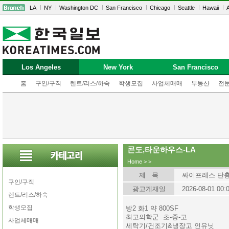
LA
NY
Washington DC
San Francisco
Chicago
Seattle
Hawaii
A
Los Angeles
New York
San Francisco
홈
구인/구직
렌트/리스/하숙
학생모집
사업체매매
부동산
전
콘도,타운하우스-LA
Home
>
>
제 목
싸이프레스 단
구인/구직
광고게재일
2026-08-01 00:
렌트/리스/하숙
학생모집
방2 화1 약 800SF
최고의학군 초-중-고
사업체매매
세탁기/건조기&냉장고 인유닛