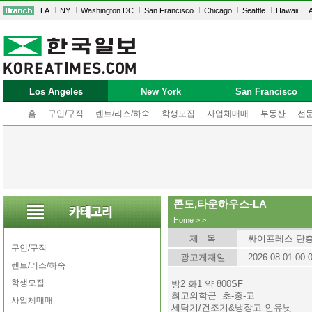
LA
NY
Washington DC
San Francisco
Chicago
Seattle
Hawaii
A
Los Angeles
New York
San Francisco
홈
구인/구직
렌트/리스/하숙
학생모집
사업체매매
부동산
전
콘도,타운하우스-LA
Home
>
>
제 목
싸이프레스 단
구인/구직
광고게재일
2026-08-01 00:
렌트/리스/하숙
학생모집
방2 화1 약 800SF
최고의학군 초-중-고
사업체매매
세탁기/건조기&냉장고 인유닛